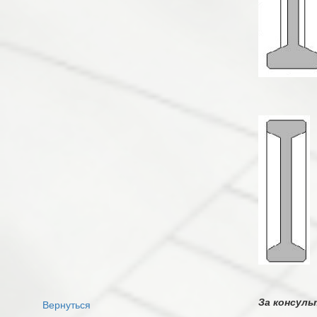
За консуль
Вернуться