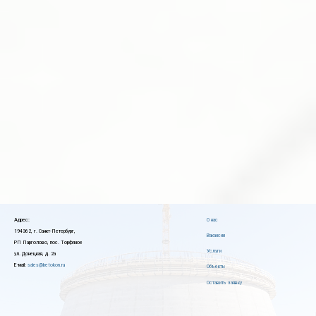
Адрес:
О нас
194362, г. Санкт-Петербург,
Вакансии
РП Парголово, пос. Торфяное
Услуги
ул. Донецкая, д. 2а
E-мail:
sales@betokon.ru
Объекты
Оставить заявку